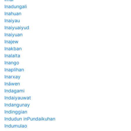
Inadungali
Inahuan
Inaiyau
Inaiyuaiyud
Inaiyuan
Inajew
Inakban
Inalalta
Inango
Inaplihan
Inarxay
Ináwen
Indagami
Indaiyauwat
Indangunay
Indinggian
Indudun inPundaikuhan
Indumulao