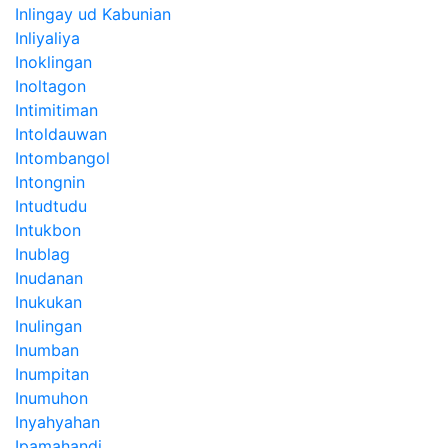
Inlingay ud Kabunian
Inliyaliya
Inoklingan
Inoltagon
Intimitiman
Intoldauwan
Intombangol
Intongnin
Intudtudu
Intukbon
Inublag
Inudanan
Inukukan
Inulingan
Inumban
Inumpitan
Inumuhon
Inyahyahan
Ipamahandi