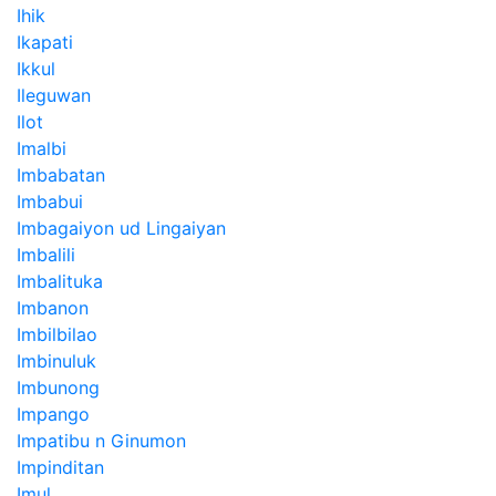
Ihik
Ikapati
Ikkul
Ileguwan
Ilot
Imalbi
Imbabatan
Imbabui
Imbagaiyon ud Lingaiyan
Imbalili
Imbalituka
Imbanon
Imbilbilao
Imbinuluk
Imbunong
Impango
Impatibu n Ginumon
Impinditan
Imul