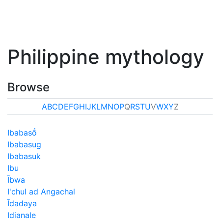
Philippine mythology
Browse
A
B
C
D
E
F
G
H
I
J
K
L
M
N
O
P
Q
R
S
T
U
V
W
X
Y
Z
Ibabasṓ
Ibabasug
Ibabasuk
Ibu
Ībwa
I'chul ad Angachal
Īdadaya
Idianale