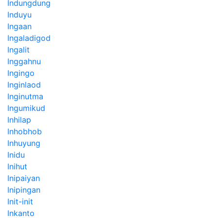
Indungdung
Induyu
Ingaan
Ingaladigod
Ingalit
Inggahnu
Ingingo
Inginlaod
Inginutma
Ingumikud
Inhilap
Inhobhob
Inhuyung
Inidu
Inihut
Inipaiyan
Inipingan
Init-init
Inkanto