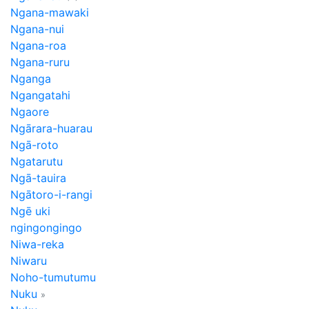
Ngana-mawaki
Ngana-nui
Ngana-roa
Ngana-ruru
Nganga
Ngangatahi
Ngaore
Ngārara-huarau
Ngā-roto
Ngatarutu
Ngā-tauira
Ngātoro-i-rangi
Ngē uki
ngingongingo
Niwa-reka
Niwaru
Noho-tumutumu
Nuku
»