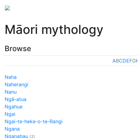
Mythology
Oceania
Māori mythology
Folklore
Māori mythology
Browse
A
B
C
D
E
F
G
Naha
Naherangi
Nanu
Ngā-atua
Ngahue
Ngai
Ngai-te-heke-o-te-Rangi
Ngana
Nganahau
(2)